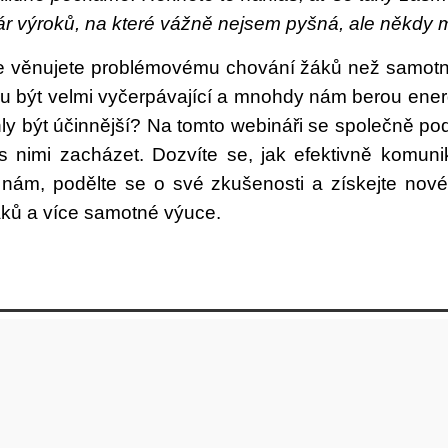
 Pár výroků, na které vážně nejsem pyšná, ale někdy 
íce věnujete problémovému chování žáků než samo
ou být velmi vyčerpávající a mnohdy nám berou energi
hly být účinnější? Na tomto webináři se společně p
 nimi zacházet. Dozvíte se, jak efektivně komunik
k nám, podělte se o své zkušenosti a získejte nov
ů a více samotné výuce.