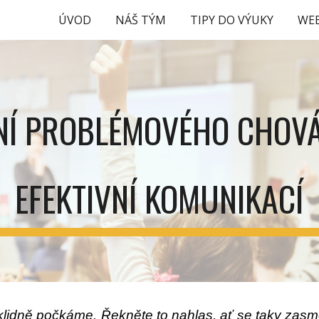
ÚVOD
NÁŠ TÝM
TIPY DO VÝUKY
WE
ip to main content
Skip to navigat
NÍ PROBLÉMOVÉHO CHOVÁ
EFEKTIVNÍ KOMUNIKACÍ
idně počkáme. Řekněte to nahlas, ať se taky zasmě