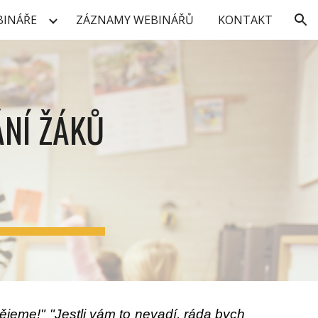
BINÁŘE
ZÁZNAMY WEBINÁŘŮ
KONTAKT
ion
NÍ ŽÁKŮ
jeme!" "Jestli vám to nevadí, ráda bych