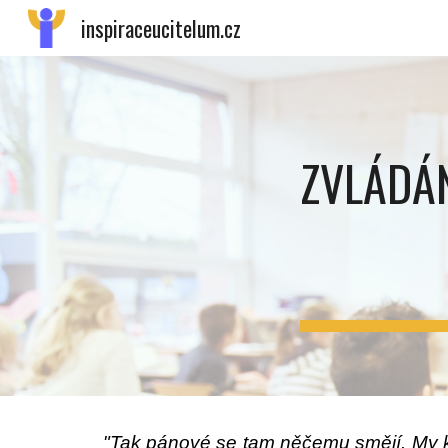
inspiraceucitelum.cz
Sk
ZVLÁDÁ
"Tak pánové se tam něčemu smějí. My kl