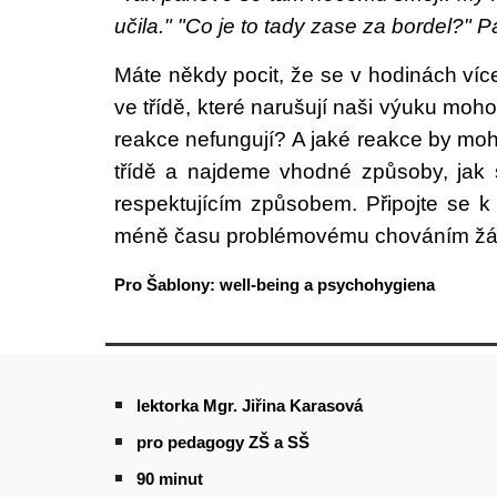
učila." "Co je to tady zase za bordel?"
Máte někdy pocit, že se v hodinách v
ve třídě, které narušují naši výuku moh
reakce nefungují? A jaké reakce by mo
třídě a najdeme vhodné způsoby, jak s
respektujícím způsobem. Připojte se 
méně času problémovému chováním žák
Pro Šablony: well-being a psychohygiena
lektorka Mgr.
Jiřina Karasová
pro pedagogy ZŠ a SŠ
9
0 minut