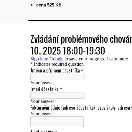
cena
525
Kč