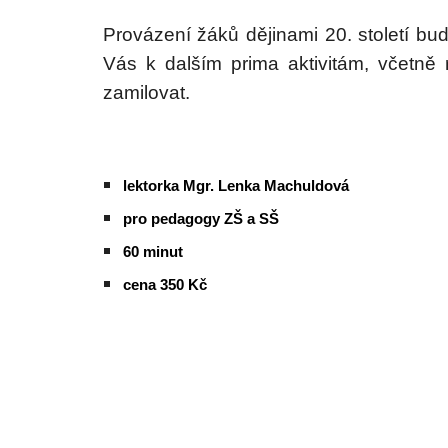
Provázení žáků dějinami 20. století buď 
V
ás k dalším prima aktivitám, včetně r
zamilovat.
lektorka Mgr. Lenka Machuldová
pro pedagogy ZŠ a SŠ
6
0 minut
cena
35
0 Kč