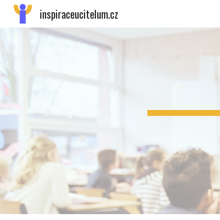
inspiraceucitelum.cz
Sk